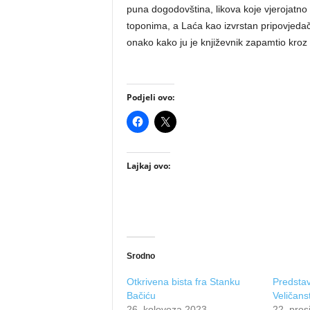
puna dogodovština, likova koje vjerojatno
toponima, a Laća kao izvrstan pripovjedač
onako kako ju je književnik zapamtio kroz s
Podjeli ovo:
Lajkaj ovo:
Srodno
Otkrivena bista fra Stanku
Predstav
Bačiću
Veličans
26. kolovoza 2023.
22. pros