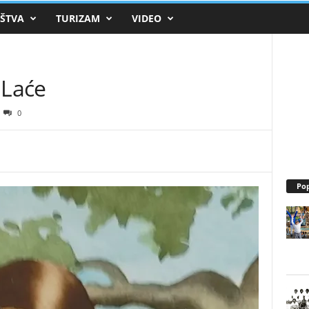
e.hr
ŠTVA
TURIZAM
VIDEO
Dubravice.hr
 Laće
0
Pop