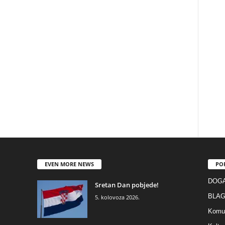
EVEN MORE NEWS
PO
DOGA
Sretan Dan pobjede!
BLAG
5. kolovoza 2026.
Komun