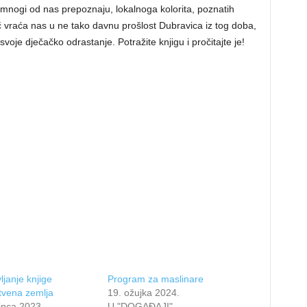
 mnogi od nas prepoznaju, lokalnoga kolorita, poznatih
 vraća nas u ne tako davnu prošlost Dubravica iz tog doba,
voje dječačko odrastanje. Potražite knjigu i pročitajte je!
ljanje knjige
Program za maslinare
tvena zemlja
19. ožujka 2024.
inca 2023.
U "DOGAĐAJI"