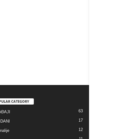
PULAR CATEGORY
63
ĐAJI
17
DANI
12
alije
11