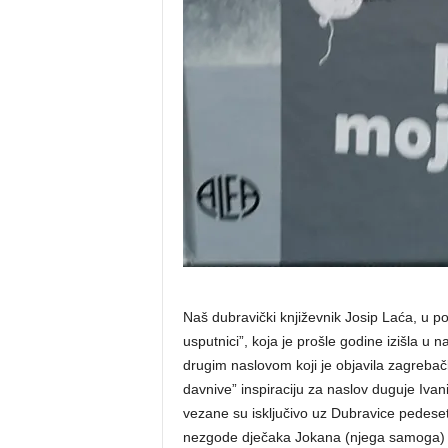
Naš dubravički književnik Josip Laća, u pos
usputnici”, koja je prošle godine izišla u
drugim naslovom koji je objavila zagrebač
davnive” inspiraciju za naslov duguje Ivani
vezane su isključivo uz Dubravice pedeset
nezgode dječaka Jokana (njega samoga) i 