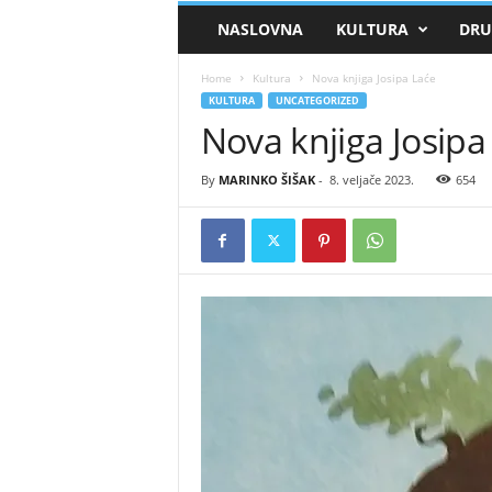
Dubravic
NASLOVNA
KULTURA
DRU
Home
Kultura
Nova knjiga Josipa Laće
KULTURA
UNCATEGORIZED
Nova knjiga Josipa
By
MARINKO ŠIŠAK
-
8. veljače 2023.
654