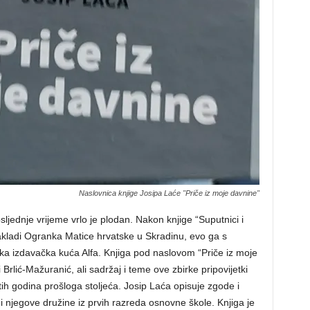
Naslovnica knjige Josipa Laće "Priče iz moje davnine"
ljednje vrijeme vrlo je plodan. Nakon knjige “Suputnici i
 nakladi Ogranka Matice hrvatske u Skradinu, evo ga s
ka izdavačka kuća Alfa. Knjiga pod naslovom “Priče iz moje
 Brlić-Mažuranić, ali sadržaj i teme ove zbirke pripovijetki
ih godina prošloga stoljeća. Josip Laća opisuje zgode i
njegove družine iz prvih razreda osnovne škole. Knjiga je