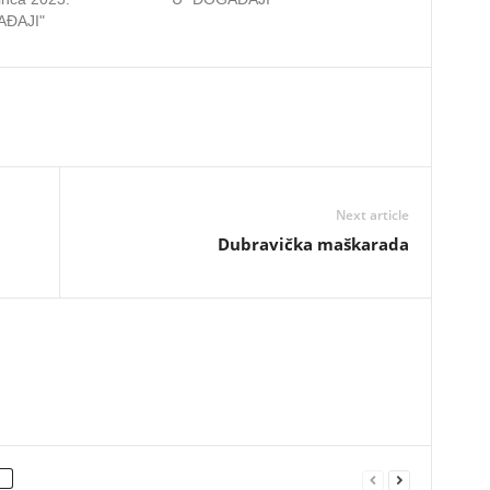
AĐAJI"
Next article
Dubravička maškarada