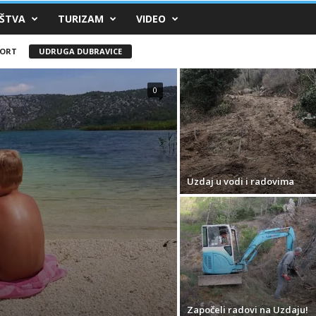
e.hr
ŠTVA
TURIZAM
VIDEO
Dubravice.hr
PORT
UDRUGA DUBRAVICE
0
Uzdaj u vodi i radovima
Započeli radovi na Uzdaju!