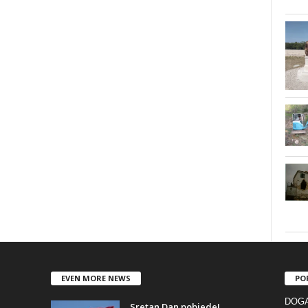
EVEN MORE NEWS
PO
DOGA
Sretan Dan pobjede!