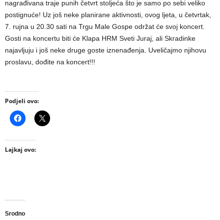
nagrađivana traje punih četvrt stoljeća što je samo po sebi veliko
postignuće! Uz još neke planirane aktivnosti, ovog ljeta, u četvrtak,
7. rujna u 20.30 sati na Trgu Male Gospe održat će svoj koncert.
Gosti na koncertu biti će Klapa HRM Sveti Juraj, ali Skradinke
najavljuju i još neke druge goste iznenađenja. Uveličajmo njihovu
proslavu, dođite na koncert!!!
Podjeli ovo:
Lajkaj ovo:
Srodno