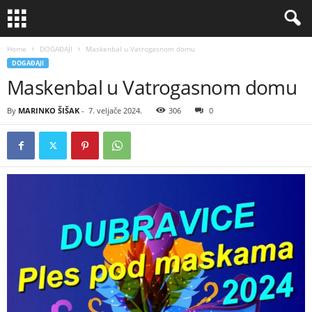
Home
DOGAĐAJI
Maskenbal u Vatrogasnom domu
DOGAĐAJI
Maskenbal u Vatrogasnom domu
By
MARINKO ŠIŠAK
-
7. veljače 2024.
306
0