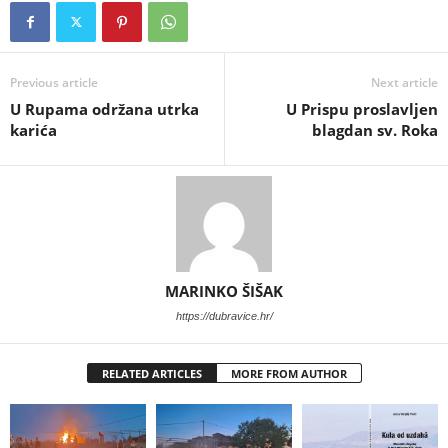
Previous article
Next article
U Rupama održana utrka
U Prispu proslavljen
karića
blagdan sv. Roka
MARINKO ŠIŠAK
https://dubravice.hr/
RELATED ARTICLES
MORE FROM AUTHOR