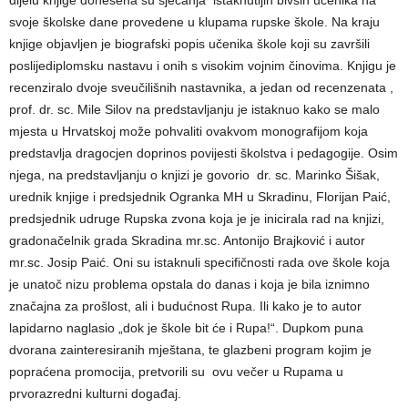
svoje školske dane provedene u klupama rupske škole. Na kraju
knjige objavljen je biografski popis učenika škole koji su završili
poslijediplomsku nastavu i onih s visokim vojnim činovima. Knjigu je
recenziralo dvoje sveučilišnih nastavnika, a jedan od recenzenata ,
prof. dr. sc. Mile Silov na predstavljanju je istaknuo kako se malo
mjesta u Hrvatskoj može pohvaliti ovakvom monografijom koja
predstavlja dragocjen doprinos povijesti školstva i pedagogije. Osim
njega, na predstavljanju o knjizi je govorio dr. sc. Marinko Šišak,
urednik knjige i predsjednik Ogranka MH u Skradinu, Florijan Paić,
predsjednik udruge Rupska zvona koja je je inicirala rad na knjizi,
gradonačelnik grada Skradina mr.sc. Antonijo Brajković i autor
mr.sc. Josip Paić. Oni su istaknuli specifičnosti rada ove škole koja
je unatoč nizu problema opstala do danas i koja je bila iznimno
značajna za prošlost, ali i budućnost Rupa. Ili kako je to autor
lapidarno naglasio „dok je škole bit će i Rupa!“. Dupkom puna
dvorana zainteresiranih mještana, te glazbeni program kojim je
popraćena promocija, pretvorili su ovu večer u Rupama u
prvorazredni kulturni događaj.