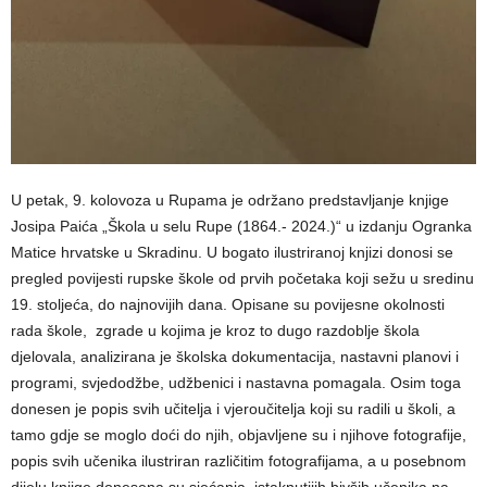
U petak, 9. kolovoza u Rupama je održano predstavljanje knjige
Josipa Paića „Škola u selu Rupe (1864.- 2024.)“ u izdanju Ogranka
Matice hrvatske u Skradinu. U bogato ilustriranoj knjizi donosi se
pregled povijesti rupske škole od prvih početaka koji sežu u sredinu
19. stoljeća, do najnovijih dana. Opisane su povijesne okolnosti
rada škole, zgrade u kojima je kroz to dugo razdoblje škola
djelovala, analizirana je školska dokumentacija, nastavni planovi i
programi, svjedodžbe, udžbenici i nastavna pomagala. Osim toga
donesen je popis svih učitelja i vjeroučitelja koji su radili u školi, a
tamo gdje se moglo doći do njih, objavljene su i njihove fotografije,
popis svih učenika ilustriran različitim fotografijama, a u posebnom
dijelu knjige donesena su sjećanja istaknutijih bivših učenika na