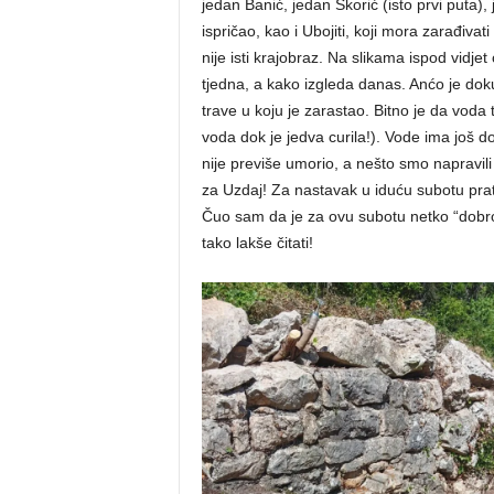
jedan Banić, jedan Skorić (isto prvi puta)
ispričao, kao i Ubojiti, koji mora zarađiva
nije isti krajobraz. Na slikama ispod vidjet
tjedna, a kako izgleda danas. Anćo je doku
trave u koju je zarastao. Bitno je da voda 
voda dok je jedva curila!). Vode ima još dos
nije previše umorio, a nešto smo napravili 
za Uzdaj! Za nastavak u iduću subotu prati
Čuo sam da je za ovu subotu netko “dobr
tako lakše čitati!