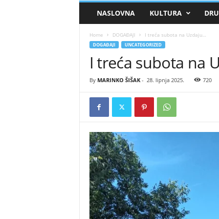
Dubravic
NASLOVNA
KULTURA
DRU
Home
DOGAĐAJI
I treća subota na Uzdaju…
DOGAĐAJI
UNCATEGORIZED
I treća subota na
By
MARINKO ŠIŠAK
-
28. lipnja 2025.
720