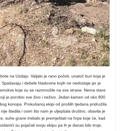
bote na Uzdaju. Valjalo je rano početi, unatoč buri koja je
. Spašavaju i debele hladovine kojih ne nedostaje jer je
o smokve koje su se razmnožile na sve strane. Nema stare
koji je porobio sve živo i neživo. Jedan kamen od oko 800
vbog konopa. Prokušanoj ekipi od prošlih tjedana pridružila
ije štedila i osim što nam je uljepšala društvo, obavila je
e, suhe grane trebalo je premještati na hrpe koje će, kad
zdanići su pojačali svoju ekipu pa ih je danas bilo troje,