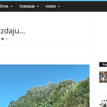
e.hr
ŠTVA
TURIZAM
VIDEO
Dubravice.hr
 Uzdaju…
0
Pop