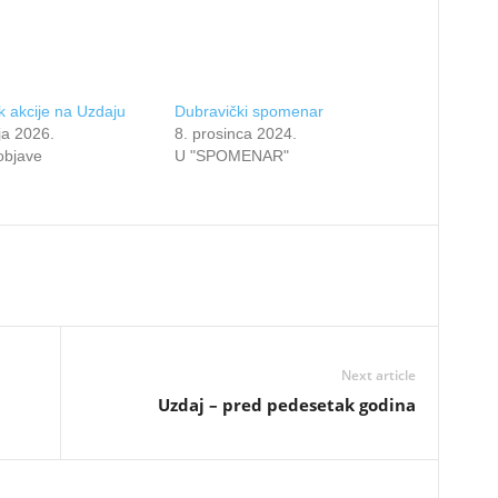
 akcije na Uzdaju
Dubravički spomenar
ja 2026.
8. prosinca 2024.
objave
U "SPOMENAR"
Next article
Uzdaj – pred pedesetak godina