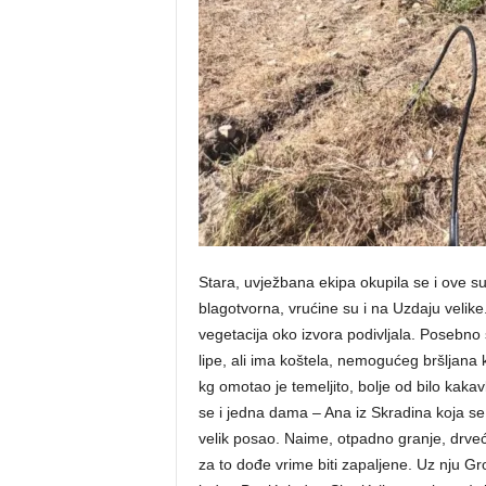
Stara, uvježbana ekipa okupila se i ove su
blagotvorna, vrućine su i na Uzdaju velike
vegetacija oko izvora podivljala. Posebn
lipe, ali ima koštela, nemogućeg bršljana 
kg omotao je temeljito, bolje od bilo kaka
se i jedna dama – Ana iz Skradina koja se n
velik posao. Naime, otpadno granje, drveć
za to dođe vrime biti zapaljene. Uz nju Gro