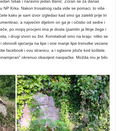
, jedan Šišak i naravno jedan Banić. Zoran se za danas
ti u NP Krka. Nakon trosatnog rada vide se pomaci, to više
 ćete kako je sam izvor izgledao kad smo ga zatekli prije tri
mentirao, a najvećim dijelom on ga je i očistio od sedre i
teče, po mojoj procjeni ima je dosta (pamtin ja litnje žege i
ta, i drugi izvori su živi. Konstatirali smo na kraju: nitko se
i obnovili sjećanja na lipe i one manje lipe trenutke vezane
te facebook i ovu stranicu, a i oglasne ploče kod koštele.
onamjeran” okrenuo obavijest naopačke. Možda mu je bilo