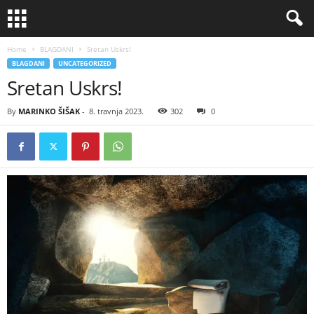
Home
BLAGDANI
Sretan Uskrs!
BLAGDANI
UNCATEGORIZED
Sretan Uskrs!
By
MARINKO ŠIŠAK
-
8. travnja 2023.
302
0