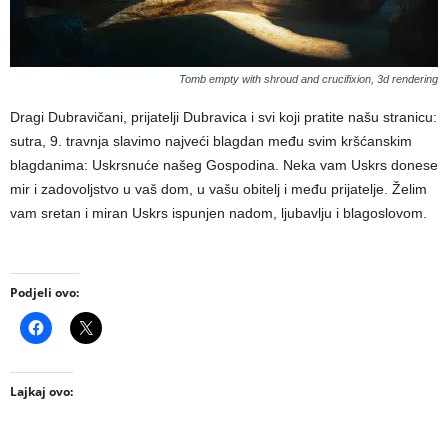
Tomb empty with shroud and crucifixion, 3d rendering
Dragi Dubravičani, prijatelji Dubravica i svi koji pratite našu stranicu:
sutra, 9. travnja slavimo najveći blagdan među svim kršćanskim
blagdanima: Uskrsnuće našeg Gospodina. Neka vam Uskrs donese
mir i zadovoljstvo u vaš dom, u vašu obitelj i među prijatelje. Želim
vam sretan i miran Uskrs ispunjen nadom, ljubavlju i blagoslovom.
Podjeli ovo:
Lajkaj ovo: