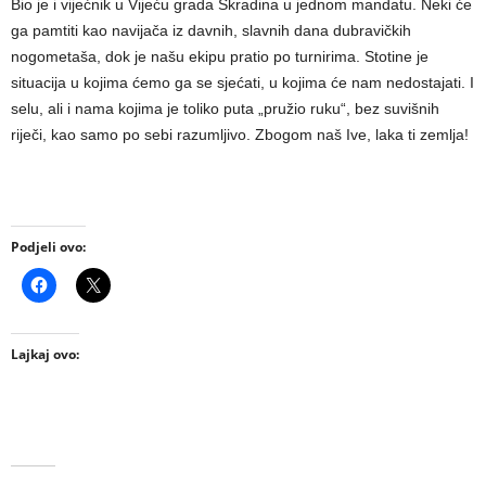
Bio je i vijećnik u Vijeću grada Skradina u jednom mandatu. Neki će
ga pamtiti kao navijača iz davnih, slavnih dana dubravičkih
nogometaša, dok je našu ekipu pratio po turnirima. Stotine je
situacija u kojima ćemo ga se sjećati, u kojima će nam nedostajati. I
selu, ali i nama kojima je toliko puta „pružio ruku“, bez suvišnih
riječi, kao samo po sebi razumljivo. Zbogom naš Ive, laka ti zemlja!
Podjeli ovo:
Lajkaj ovo: