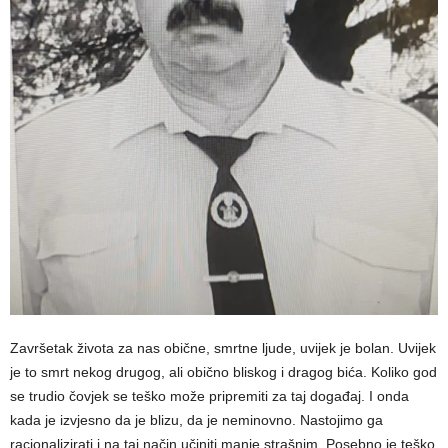
Završetak života za nas obične, smrtne ljude, uvijek je bolan. Uvijek
je to smrt nekog drugog, ali obično bliskog i dragog bića. Koliko god
se trudio čovjek se teško može pripremiti za taj događaj. I onda
kada je izvjesno da je blizu, da je neminovno. Nastojimo ga
racionalizirati i na taj način učiniti manje strašnim. Posebno je teško