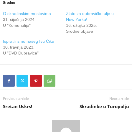
Srodno
O skradinskim mostovima
Zlato za dubravičko ulje u
31. siječnja 2024.
New Yorku!
U "Komunalije"
16. ožujka 2025.
Srodne objave
Ispratili smo našeg Ivu Ćiku
30. travnja 2023.
U "DVD Dubravice"
Previous article
Next article
Sretan Uskrs!
Skradinke u Turopolju