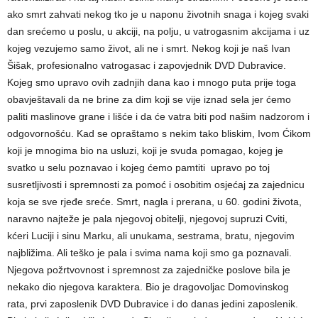
ako smrt zahvati nekog tko je u naponu životnih snaga i kojeg svaki
dan srećemo u poslu, u akciji, na polju, u vatrogasnim akcijama i uz
kojeg vezujemo samo život, ali ne i smrt. Nekog koji je naš Ivan
Šišak, profesionalno vatrogasac i zapovjednik DVD Dubravice.
Kojeg smo upravo ovih zadnjih dana kao i mnogo puta prije toga
obavještavali da ne brine za dim koji se vije iznad sela jer ćemo
paliti maslinove grane i lišće i da će vatra biti pod našim nadzorom i
odgovornošću. Kad se opraštamo s nekim tako bliskim, Ivom Ćikom
koji je mnogima bio na usluzi, koji je svuda pomagao, kojeg je
svatko u selu poznavao i kojeg ćemo pamtiti upravo po toj
susretljivosti i spremnosti za pomoć i osobitim osjećaj za zajednicu
koja se sve rjeđe sreće. Smrt, nagla i prerana, u 60. godini života,
naravno najteže je pala njegovoj obitelji, njegovoj supruzi Cviti,
kćeri Luciji i sinu Marku, ali unukama, sestrama, bratu, njegovim
najbližima. Ali teško je pala i svima nama koji smo ga poznavali.
Njegova požrtvovnost i spremnost za zajedničke poslove bila je
nekako dio njegova karaktera. Bio je dragovoljac Domovinskog
rata, prvi zaposlenik DVD Dubravice i do danas jedini zaposlenik.