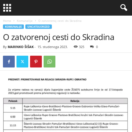
Home
Komunalije
O zatvorenoj cesti do Skradina
KOMUNALIJE
UNCATEGORIZED
O zatvorenoj cesti do Skradina
By
MARINKO ŠIŠAK
-
15. studenoga 2023.
325
0