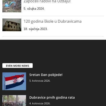
Započeli radovi na Uzdaju!
5. ožujka 2024.
120 godina škole u Dubravicama
18. siječnja 2023.
EVEN MORE NEWS
Sretan Dan pobjede!
5. kolovoza 2026.
Dubravice prvih godina rata
4. kolovoza 2026.