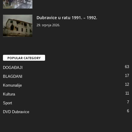
Dubravice u ratu 1991. – 1992.
29. srpnja 2026.
POPULAR CATEGORY
63
DOGAĐAJI
17
BLAGDANI
12
Komunalije
11
Kultura
7
Sport
6
DVD Dubravice