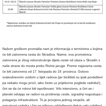
Našom greškom promakla nam je informacija o terminima u kojima
će biti zatvorena cesta do Skradina. Naime, ova prometnica
zatvorena je zbog rekonstrukcije dijela ceste od ulaza u Skradin s
naše strane do mosta preko Rivine jaruge. Preme najavama cesta
će biti zatvorena od 17. listopada do 19. prosinca. Gotovo
svakodnevnim uvidom u tijek radova (jer biciklisti su ipak povlašteni
pa nekako mogu proći, iako često uz prijekorne poglede radnika!),
čini se da će rokovi biti ispoštovani. Vrlo intenzivno, a čini se i
planski odvijaju se radovi na proširenju ceste, izgradnji nogostupa i
polaganju infrastrukture. To je procjena jednog nevježe, ali
prisutnost radnika i čini se njihova usklađenost djeluju vrlo ozbiljno!