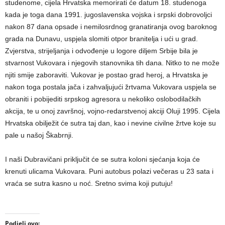
studenome, cijela Hrvatska memorirati će datum 18. studenoga
kada je toga dana 1991. jugoslavenska vojska i srpski dobrovoljci
nakon 87 dana opsade i nemilosrdnog granatiranja ovog baroknog
grada na Dunavu, uspjela slomiti otpor branitelja i ući u grad.
Zvjerstva, strijeljanja i odvođenje u logore diljem Srbije bila je
stvarnost Vukovara i njegovih stanovnika tih dana. Nitko to ne može
njiti smije zaboraviti. Vukovar je postao grad heroj, a Hrvatska je
nakon toga postala jača i zahvaljujući žrtvama Vukovara uspjela se
obraniti i pobijediti srpskog agresora u nekoliko oslobodilačkih
akcija, te u onoj završnoj, vojno-redarstvenoj akciji Oluji 1995. Cijela
Hrvatska obilježit će sutra taj dan, kao i nevine civilne žrtve koje su
pale u našoj Škabrnji.
I naši Dubravičani priključit će se sutra koloni sjećanja koja će
krenuti ulicama Vukovara. Puni autobus polazi večeras u 23 sata i
vraća se sutra kasno u noć. Sretno svima koji putuju!
Podjeli ovo: