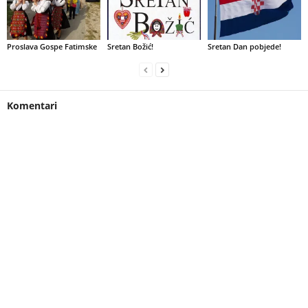
Proslava Gospe Fatimske
Sretan Božić!
Sretan Dan pobjede!
Komentari