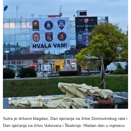
Sutra je državni blagdan, Dan sjećanja na žrtve Domovinskog rata i
Dan sjećanja na žrtvu Vukovara i Škabrnje. Hladan dan u mjesecu