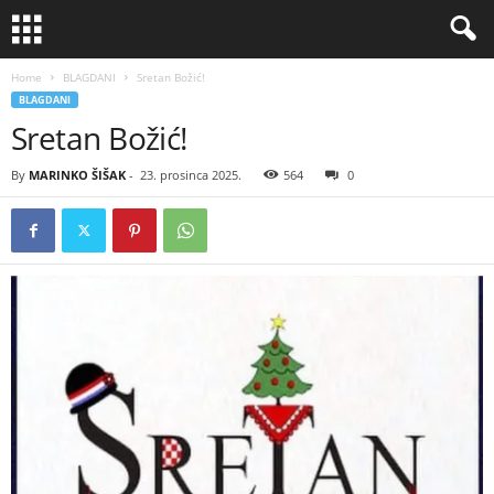
Home
BLAGDANI
Sretan Božić!
BLAGDANI
Sretan Božić!
By
MARINKO ŠIŠAK
-
23. prosinca 2025.
564
0