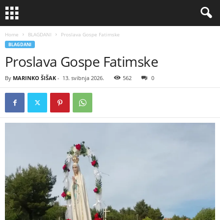
Home
BLAGDANI
Proslava Gospe Fatimske
BLAGDANI
Proslava Gospe Fatimske
By
MARINKO ŠIŠAK
-
13. svibnja 2026.
562
0