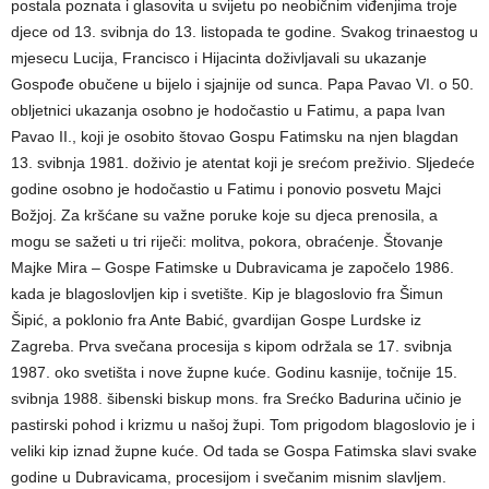
postala poznata i glasovita u svijetu po neobičnim viđenjima troje
djece od 13. svibnja do 13. listopada te godine. Svakog trinaestog u
mjesecu Lucija, Francisco i Hijacinta doživljavali su ukazanje
Gospođe obučene u bijelo i sjajnije od sunca. Papa Pavao VI. o 50.
obljetnici ukazanja osobno je hodočastio u Fatimu, a papa Ivan
Pavao II., koji je osobito štovao Gospu Fatimsku na njen blagdan
13. svibnja 1981. doživio je atentat koji je srećom preživio. Sljedeće
godine osobno je hodočastio u Fatimu i ponovio posvetu Majci
Božjoj. Za kršćane su važne poruke koje su djeca prenosila, a
mogu se sažeti u tri riječi: molitva, pokora, obraćenje. Štovanje
Majke Mira – Gospe Fatimske u Dubravicama je započelo 1986.
kada je blagoslovljen kip i svetište. Kip je blagoslovio fra Šimun
Šipić, a poklonio fra Ante Babić, gvardijan Gospe Lurdske iz
Zagreba. Prva svečana procesija s kipom održala se 17. svibnja
1987. oko svetišta i nove župne kuće. Godinu kasnije, točnije 15.
svibnja 1988. šibenski biskup mons. fra Srećko Badurina učinio je
pastirski pohod i krizmu u našoj župi. Tom prigodom blagoslovio je i
veliki kip iznad župne kuće. Od tada se Gospa Fatimska slavi svake
godine u Dubravicama, procesijom i svečanim misnim slavljem.