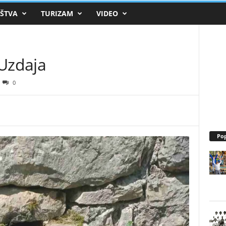
e.hr
ŠTVA
TURIZAM
VIDEO
Dubravice.hr
 Uzdaja
0
Pop