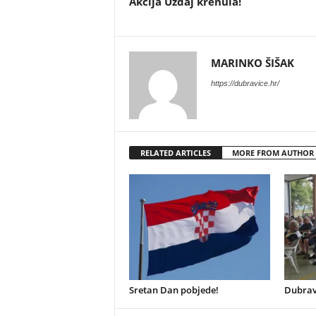
Akcija Uzdaj krenula!
MARINKO ŠIŠAK
https://dubravice.hr/
RELATED ARTICLES
MORE FROM AUTHOR
Sretan Dan pobjede!
Dubrav