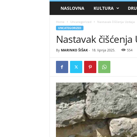
Dubravic
NASLOVNA
KULTURA
DRU
Home
Uncategorized
Nastavak čišćenja Uzdaja
UNCATEGORIZED
Nastavak čišćenja
By
MARINKO ŠIŠAK
-
18. lipnja 2025.
554