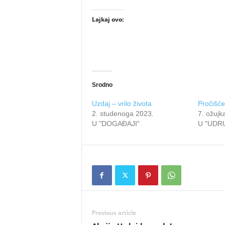
Lajkaj ovo:
Srodno
Uzdaj – vrilo života
Pročišće
2. studenoga 2023.
7. ožujk
U "DOGAĐAJI"
U "UDR
Previous article