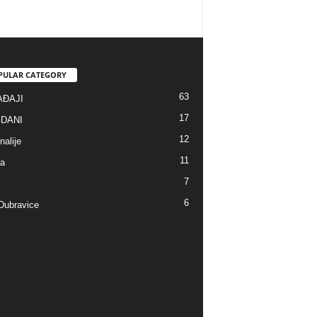
PULAR CATEGORY
63
ĐAJI
17
DANI
12
alije
11
ra
7
6
ubravice