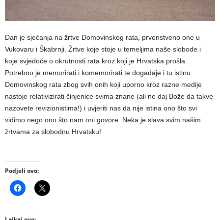
Dan je sjećanja na žrtve Domovinskog rata, prvenstveno one u
Vukovaru i Škabrnji. Žrtve koje stoje u temeljima naše slobode i
koje svjedoče o okrutnosti rata kroz koji je Hrvatska prošla.
Potrebno je memorirati i komemorirati te događaje i tu istinu
Domovinskog rata zbog svih onih koji uporno kroz razne medije
nastoje relativizirati činjenice svima znane (ali ne daj Bože da takve
nazovete revizionistima!) i uvjeriti nas da nije istina ono što svi
vidimo nego ono što nam oni govore. Neka je slava svim našim
žrtvama za slobodnu Hrvatsku!
Podjeli ovo:
Lajkaj ovo: