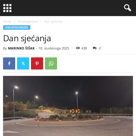
Home
Uncategorized
Dan sjećanja
UNCATEGORIZED
Dan sjećanja
By
MARINKO ŠIŠAK
-
18. studenoga 2025.
438
0