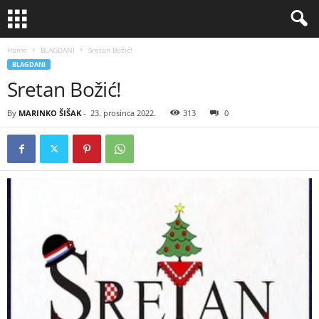
Home
BLAGDANI
Sretan Božić!
BLAGDANI
Sretan Božić!
By
MARINKO ŠIŠAK
-
23. prosinca 2022.
313
0