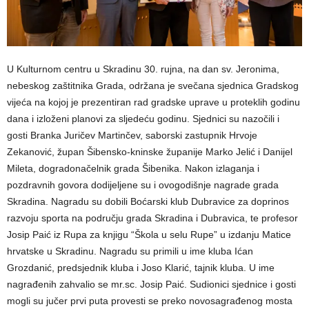
U Kulturnom centru u Skradinu 30. rujna, na dan sv. Jeronima,
nebeskog zaštitnika Grada, održana je svečana sjednica Gradskog
vijeća na kojoj je prezentiran rad gradske uprave u proteklih godinu
dana i izloženi planovi za sljedeću godinu. Sjednici su nazočili i
gosti Branka Juričev Martinčev, saborski zastupnik Hrvoje
Zekanović, župan Šibensko-kninske županije Marko Jelić i Danijel
Mileta, dogradonačelnik grada Šibenika. Nakon izlaganja i
pozdravnih govora dodijeljene su i ovogodišnje nagrade grada
Skradina. Nagradu su dobili Boćarski klub Dubravice za doprinos
razvoju sporta na području grada Skradina i Dubravica, te profesor
Josip Paić iz Rupa za knjigu “Škola u selu Rupe” u izdanju Matice
hrvatske u Skradinu. Nagradu su primili u ime kluba Ićan
Grozdanić, predsjednik kluba i Joso Klarić, tajnik kluba. U ime
nagrađenih zahvalio se mr.sc. Josip Paić. Sudionici sjednice i gosti
mogli su jučer prvi puta provesti se preko novosagrađenog mosta