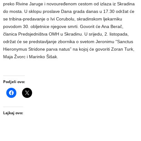
preko Rivine Jaruge i novouređenom cestom od izlaza iz Skradina
do mosta. U sklopu proslave Dana grada danas u 17.30 održat će
se tribina-predavanje o Ivi Corubolu, skradinskom ljekarniku
povodom 30. obljetnice njegove smrti. Govorit će Ana Berač,
članica Predsjedništva OMH u Skradinu. U srijedu, 2. listopada,
održat će se predstavljanje zbornika o svetom Jeronimu “Sanctus
Hieronymus Stridone parva natus” na kojoj će govoriti Zoran Turk,
Maja Žvorc i Marinko Šišak.
Podjeli ovo:
Lajkaj ovo: