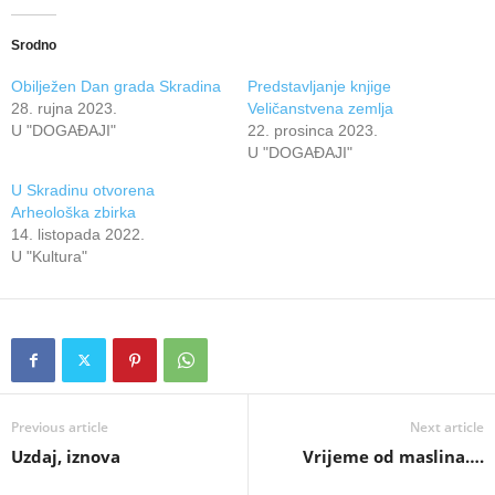
Srodno
Obilježen Dan grada Skradina
Predstavljanje knjige
28. rujna 2023.
Veličanstvena zemlja
U "DOGAĐAJI"
22. prosinca 2023.
U "DOGAĐAJI"
U Skradinu otvorena
Arheološka zbirka
14. listopada 2022.
U "Kultura"
Previous article
Next article
Uzdaj, iznova
Vrijeme od maslina….