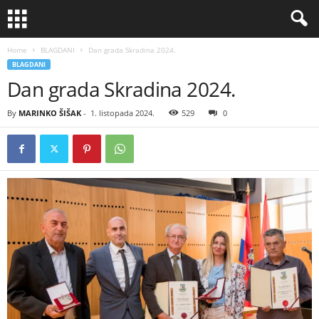
Home
BLAGDANI
Dan grada Skradina 2024.
BLAGDANI
Dan grada Skradina 2024.
By
MARINKO ŠIŠAK
-
1. listopada 2024.
529
0